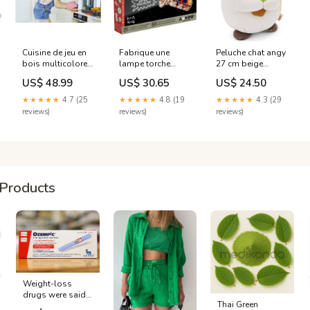
Cuisine de jeu en
Fabrique une
Peluche chat angy
bois multicolore
lampe torche
27 cm beige
Manteau
beige Réveil
Corolle
US$ 48.99
US$ 30.65
US$ 24.50
★★★★★
4.7 (25
★★★★★
4.8 (19
★★★★★
4.3 (29
reviews)
reviews)
reviews)
Products
Weight-loss
drugs were said
Thai Green
to be a game