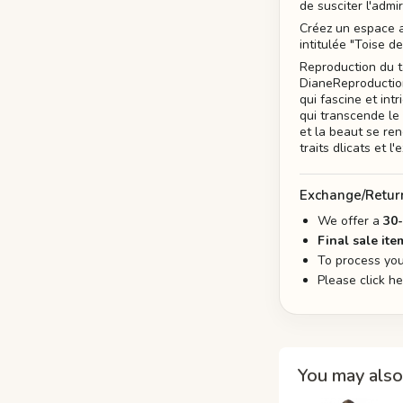
de susciter l'admi
Créez un espace a
intitulée "Toise d
Reproduction du t
DianeReproduction
qui fascine et int
qui transcende le 
et la beaut se ren
traits dlicats et l
Exchange/Retur
We offer a
30
Final sale ite
To process you
Please click h
You may also 