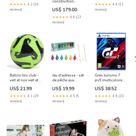
construction
★★★★★
4.2 (16
★★★★★
4.4 (11
modu explorer -
US$ 179.00
reviews)
reviews)
vert The Puppet
Company
★★★★★
4.6 (23
reviews)
Ballon tiro club -
Jeu d'adresse - set
Gran turismo 7
vert et noir vert et
de pêche aux
ps5 multicolore
noir Jollein
canards
Mushie
US$ 21.99
US$ 19.99
US$ 38.52
multicolor Plan
Toys
★★★★★
4.1 (29
★★★★★
4.5 (5
★★★★★
4.9 (20
reviews)
reviews)
reviews)