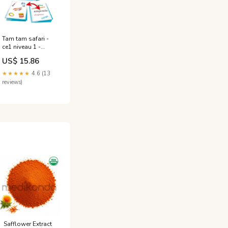
Tam tam safari -
ce1 niveau 1 -
jouet éducatif
US$ 15.86
pour enfants
multicolore
★★★★★
4.6 (13
Coffret cadeau
reviews)
Safflower Extract