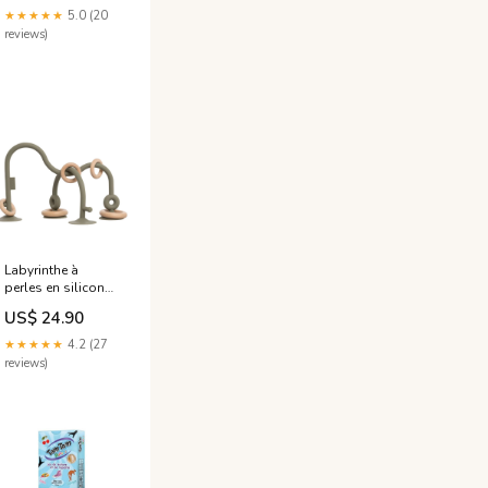
★★★★★
5.0 (20
reviews)
Labyrinthe à
perles en silicone
urban green vert
US$ 24.90
New Classic Toys
★★★★★
4.2 (27
reviews)