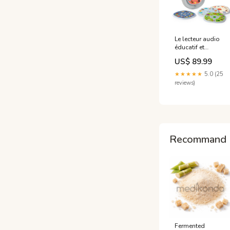
Le lecteur audio
éducatif et
interactif pour
US$ 89.99
enfants de 2 à 6
ans multicolor
★★★★★
5.0 (25
Italtrike
reviews)
Recommand 
Fermented