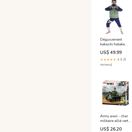
Déguisement
kakashi hatake
bleu Pelucho
US$ 49.99
★★★★★
4.9 (9
reviews)
Army wwii - char
militaire allié vert
The-Zoo-Family
US$ 26.20