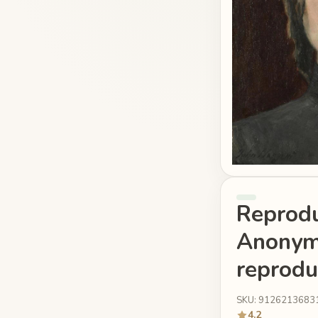
Reprodu
Anonyme
reprodu
SKU: 9126213683
4.2