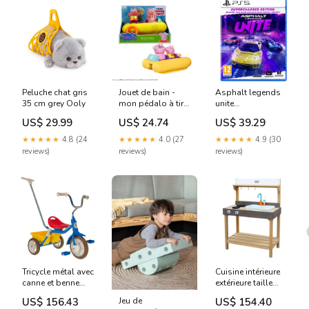
Peluche chat gris
Jouet de bain -
Asphalt legends
35 cm grey Ooly
mon pédalo à tirer
unite
Peppa Pig
supercharged
US$ 29.99
US$ 24.74
US$ 39.29
multicolore
edition ps5
Etoilium
multicolore
★★★★★
4.8 (24
★★★★★
4.0 (27
★★★★★
4.9 (30
Mentari
reviews)
reviews)
reviews)
Tricycle métal avec
Cuisine intérieure
canne et benne
extérieure taille
bleu Happy Horse
moyenne marron
Jeu de
US$ 156.43
US$ 154.40
Louise Et Gabriel