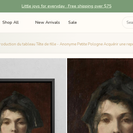
Little joys for everyday · Free shipping over $75
Shop All
New Arrivals
Sale
oduction du tableau Tête de fille - Anonyme Petite Pologne Acquérir une re