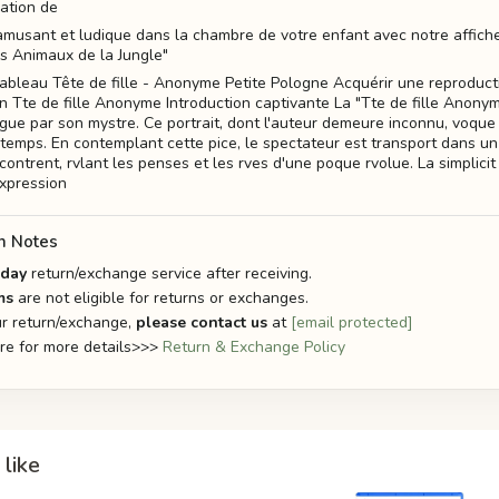
ration de
musant et ludique dans la chambre de votre enfant avec notre affich
es Animaux de la Jungle"
ableau Tête de fille - Anonyme Petite Pologne Acquérir une reproduct
 Tte de fille Anonyme Introduction captivante La "Tte de fille Anony
rigue par son mystre. Ce portrait, dont l'auteur demeure inconnu, voque 
temps. En contemplant cette pice, le spectateur est transport dans un 
contrent, rvlant les penses et les rves d'une poque rvolue. La simplicit
'expression
n Notes
-day
return/exchange service after receiving.
ms
are not eligible for returns or exchanges.
r return/exchange,
please contact us
at
[email protected]
ere for more details>>>
Return & Exchange Policy
like