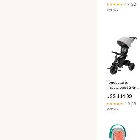
★★★★★
4.7 (22
reviews)
Poussette et
tricycle bébé 2 en
1 windy gris teinté
US$ 114.99
Transparent
★★★★★
4.0 (25
reviews)