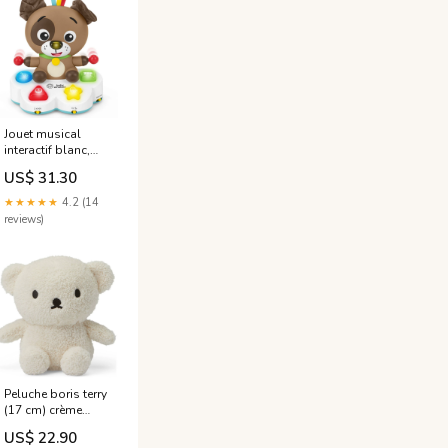
Jouet musical
interactif blanc,
marron, noir Baby
US$ 31.30
Einstein
★★★★★
4.2 (14
reviews)
Peluche boris terry
(17 cm) crème
L'atelier Gigogne
US$ 22.90