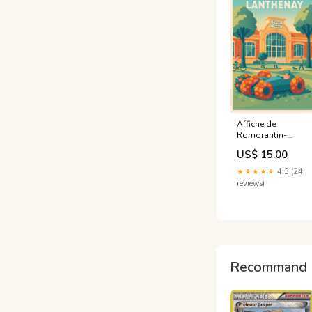
Affiche de
Romorantin-
Lanthenay -
US$ 15.00
L'élégance
automobile dans
★★★★★
4.3 (24
un cadre
reviews)
bucolique 31250
Recommand 