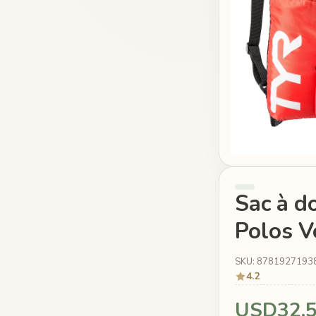
Sac à d
Polos V
SKU: 8781927193
4.2
USD32.