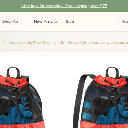
Little joys for everyday · Free shipping over $75
Shop All
New Arrivals
Sale
/
Sac à dos Big Mesh Mummy 40L - Rouge Polos Vous transportez un or