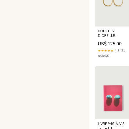
BOUCLES
D'OREILLE
YASMINE OR
US$ 125.00
Taille:TU
★★★★★
4.3 (21
reviews)
LIVRE 'VIS-À-VIS'
Taille:TU