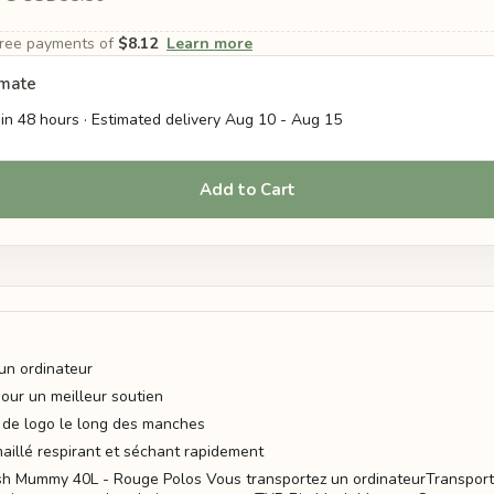
-free payments of
$8.12
Learn more
imate
in 48 hours · Estimated delivery
Aug 10
-
Aug 15
Add to Cart
un ordinateur
pour un meilleur soutien
 de logo le long des manches
maillé respirant et séchant rapidement
sh Mummy 40L - Rouge Polos Vous transportez un ordinateurTransporte