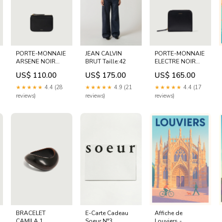
PORTE-MONNAIE
JEAN CALVIN
PORTE-MONNAIE
ARSENE NOIR
BRUT Taille:42
ELECTRE NOIR
Taille:TU
hexa#A8603F
US$ 110.00
US$ 175.00
US$ 165.00
★★★★★
4.4 (28
★★★★★
4.9 (21
★★★★★
4.4 (17
reviews)
reviews)
reviews)
BRACELET
E-Carte Cadeau
Affiche de
CAMILA 1
Soeur N°3
Louviers -