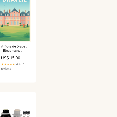
Affiche de Draveil
- Élégance et
sérénité au cœur
US$ 15.00
de l'Île-de-France
Cadre:Cadre Noir
★★★★★
4.4 (7
reviews)