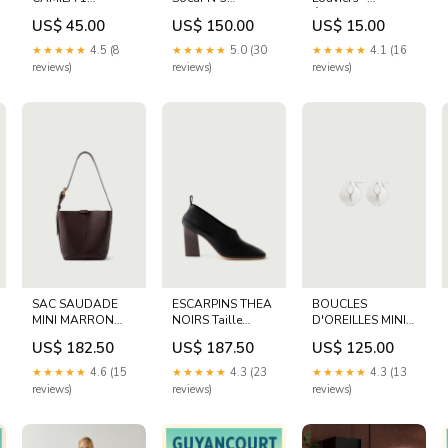
MARRON
SEOVESTESPRINTEMPS
Élégance
US$ 45.00
US$ 150.00
US$ 15.00
SEOPANTALONSETE
gothique au cœur
de la ville
★★★★★
4.5 (8
★★★★★
5.0 (30
★★★★★
4.1 (16
Cadre:Cadre Bois
reviews)
reviews)
reviews)
SAC SAUDADE
ESCARPINS THEA
BOUCLES
MINI MARRON
NOIRS Taille
D'OREILLES MINI
CARDIGANSE26
chaussures:37
ARGENT Taille:TU
US$ 182.50
US$ 187.50
US$ 125.00
★★★★★
4.6 (15
★★★★★
4.3 (23
★★★★★
4.3 (13
reviews)
reviews)
reviews)