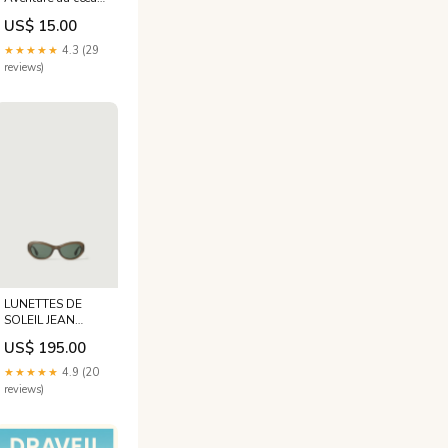
de l'histoire
US$ 15.00
Format:42 × 59cm
★★★★★
4.3 (29
reviews)
LUNETTES DE
SOLEIL JEAN
GRISES Taille:TU
US$ 195.00
★★★★★
4.9 (20
reviews)