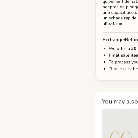
quipement de nata
adeptes de plonge
une capacit accrue
un schage rapide 
allez laimer
Exchange/Retur
We offer a
30
Final sale ite
To process you
Please click h
You may also 