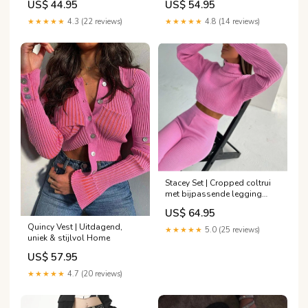
US$ 44.95
US$ 54.95
★★★★★
4.3 (22 reviews)
★★★★★
4.8 (14 reviews)
Stacey Set | Cropped coltrui
met bijpassende legging
Damesoverhemden en tops
US$ 64.95
Plus-size
Quincy Vest | Uitdagend,
★★★★★
5.0 (25 reviews)
uniek & stijlvol Home
US$ 57.95
★★★★★
4.7 (20 reviews)