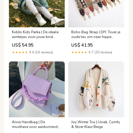
Kiddo Kids Parka | De ideale
Boho Bag Strap | DIY, Tover je
winterjas voor jouw kind
oude tas om naar hippe
Lange broek
musthave! jurken
US$ 54.95
US$ 41.95
★★★★★
4.4 (16 reviews)
★★★★★
4.7 (30 reviews)
Anna Handbag | De
Joy Winter Trui | Uniek, Comfy
musthave voor aankomend
& Stoer Kleur:Beige
seizoen Kleur:Rood