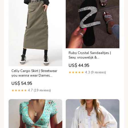
Ruby Crystal Sandaaltjes |
Sexy, vrouwelijk &
comfortabel! Kleur:Blauw
US$ 44.95
Celly Cargo Skirt | Streetwear
★★★★★
4.3 (9 reviews)
you wanna wear Dames
slippers
US$ 54.95
★★★★★
4.7 (19 reviews)