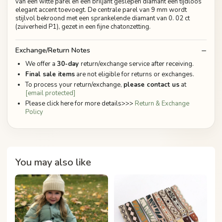
van een witte parel en een briljant geslepen diamant een tijdloos
elegant accent toevoegt. De centrale parel van 9 mm wordt
stijlvol bekroond met een sprankelende diamant van 0. 02 ct
(zuiverheid P1), gezet in een fijne chatonzetting.
Exchange/Return Notes
We offer a
30-day
return/exchange service after receiving.
Final sale items
are not eligible for returns or exchanges.
To process your return/exchange,
please contact us
at
[email protected]
Please click here for more details>>>
Return & Exchange
Policy
You may also like