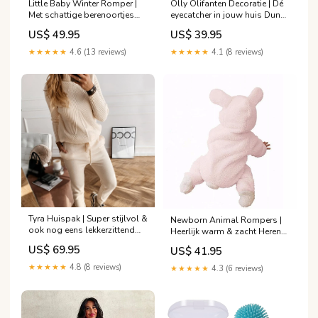
Little Baby Winter Romper |
Olly Olifanten Decoratie | Dé
Met schattige berenoortjes
eyecatcher in jouw huis Dunne
Maat:3-6M
trui
US$ 49.95
US$ 39.95
★★★★★
4.6 (13 reviews)
★★★★★
4.1 (8 reviews)
Tyra Huispak | Super stijlvol &
Newborn Animal Rompers |
ook nog eens lekkerzittend
Heerlijk warm & zacht Heren
Blazers
Zonnebrillen
US$ 69.95
US$ 41.95
★★★★★
4.8 (8 reviews)
★★★★★
4.3 (6 reviews)