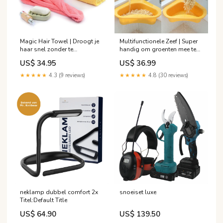
Magic Hair Towel | Droogt je
Multifunctionele Zeef | Super
haar snel zonder te
handig om groenten mee te
beschadigen Sport
wassen Kleur:Oranje
US$ 34.95
US$ 36.99
★★★★★
4.3 (9 reviews)
★★★★★
4.8 (30 reviews)
neklamp dubbel comfort 2x
snoeiset luxe
Titel:Default Title
US$ 64.90
US$ 139.50