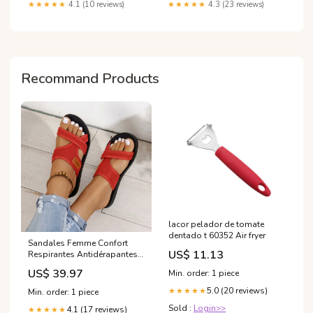
★★★★★
4.1 (10 reviews)
★★★★★
4.3 (23 reviews)
Recommand Products
lacor pelador de tomate
dentado t 60352 Air fryer
Sandales Femme Confort
US$ 11.13
Respirantes Antidérapantes
déflecteur clim anti
US$ 39.97
Min. order: 1 piece
sécheresse
5.0 (20 reviews)
★★★★★
Min. order: 1 piece
Sold :
Login>>
4.1 (17 reviews)
★★★★★