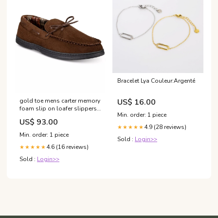
Bracelet Lya Couleur:Argenté
US$ 16.00
gold toe mens carter memory
foam slip on loafer slippers
Min. order: 1 piece
brown size medium
US$ 93.00
Related_LETO12P100
4.9 (28 reviews)
★★★★★
Min. order: 1 piece
Sold :
Login>>
4.6 (16 reviews)
★★★★★
Sold :
Login>>