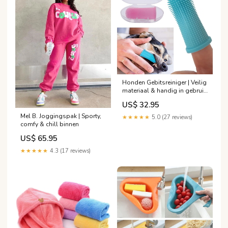
Honden Gebitsreiniger | Veilig
materiaal & handig in gebruik
pdp-checked
US$ 32.95
Mel B. Joggingspak | Sporty,
★★★★★
5.0 (27 reviews)
comfy & chill binnen
US$ 65.95
★★★★★
4.3 (17 reviews)