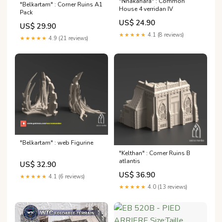
"Nhakahara" : Common
"Belkartam" : Corner Ruins A1
House 4 verridan IV
Pack
US$ 24.90
US$ 29.90
★★★★★
4.1 (8 reviews)
★★★★★
4.9 (21 reviews)
"Belkartam" : web Figurine
"Kelthan" : Corner Ruins B
atlantis
US$ 32.90
US$ 36.90
★★★★★
4.1 (6 reviews)
★★★★★
4.0 (13 reviews)