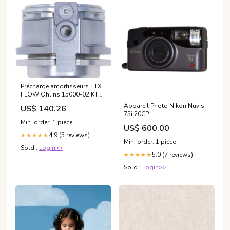
Précharge amortisseurs TTX
FLOW Öhlins 15000-02 KTM
SX 250 de 2016
Appareil Photo Nikon Nuvis
US$ 140.26
modele_-800-vfr-vtec-02-05
75i 20CP
Min. order: 1 piece
US$ 600.00
4.9 (5 reviews)
★★★★★
Min. order: 1 piece
Sold :
Login>>
5.0 (7 reviews)
★★★★★
Sold :
Login>>