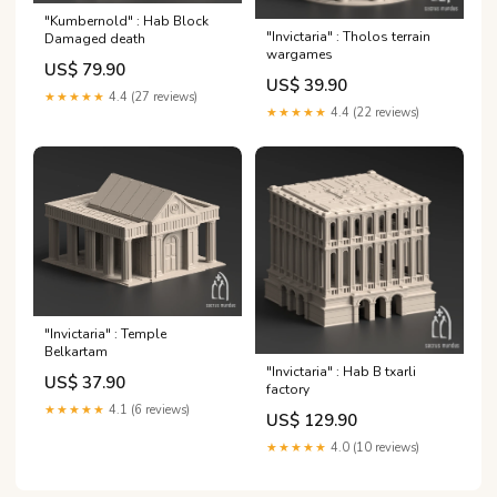
"Kumbernold" : Hab Block
"Invictaria" : Tholos terrain
Damaged death
wargames
US$ 79.90
US$ 39.90
★★★★★
4.4 (27 reviews)
★★★★★
4.4 (22 reviews)
"Invictaria" : Temple
Belkartam
"Invictaria" : Hab B txarli
US$ 37.90
factory
★★★★★
4.1 (6 reviews)
US$ 129.90
★★★★★
4.0 (10 reviews)