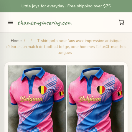
Little joys for everyday · Free shipping over $75
shamsengineering.com
Home
/
/
T-shirt polo pour fans avec impression artistique
célébrant un match de football belge, pour hommes Taille:XL manches
longues