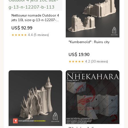
Nettoyeur nomade Outdoor 4
jets 10L size-g-13-n-12207-
b-113
US$ 92.99
★★★★★
4.4 (5 reviews)
"Kumbernold" : Ruins city
US$ 19.90
★★★★★
4.2 (30 reviews)