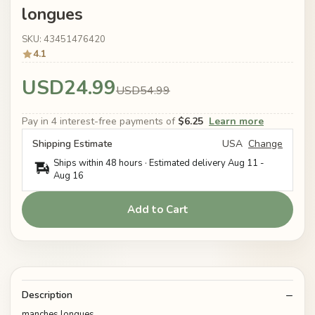
longues
SKU: 43451476420
4.1
USD24.99
USD54.99
Pay in 4 interest-free payments of
$6.25
Learn more
Shipping Estimate
USA
Change
Ships within 48 hours · Estimated delivery
Aug 11
-
Aug 16
Add to Cart
Description
manches longues