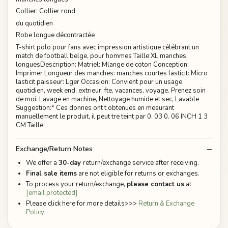
Collier: Collier rond
du quotidien
Robe longue décontractée
T-shirt polo pour fans avec impression artistique célébrant un
match de football belge, pour hommes Taille:XL manches
longuesDescription: Matriel: Mlange de coton Conception:
Imprimer Longueur des manches: manches courtes lasticit: Micro
lasticit paisseur: Lger Occasion: Convient pour un usage
quotidien, week end, extrieur, fte, vacances, voyage. Prenez soin
de moi: Lavage en machine, Nettoyage humide et sec, Lavable
Suggestion:* Ces donnes ont t obtenues en mesurant
manuellement le produit, il peut tre teint par 0. 03 0. 06 INCH 1 3
CM Taille:
Exchange/Return Notes
We offer a
30-day
return/exchange service after receiving.
Final sale items
are not eligible for returns or exchanges.
To process your return/exchange,
please contact us
at
[email protected]
Please click here for more details>>>
Return & Exchange
Policy