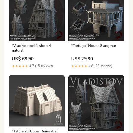
"Vladivostock", shop 4
"Tortuga" House 8 angmar
naturel
US$ 69.90
US$ 29.90
★★★★★
4.7 (15 reviews)
★★★★★
4.8 (23 reviews)
"Kelthan" : Coner Ruins A elf