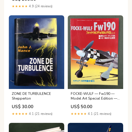
CAMPAIGNS : MTO #2 —
Numbered copy 49/1000 —
★★★★★
4.9 (24 reviews)
cyniques parfois
ZONE DE TURBULENCE
FOCKE-WULF — Fw190 —
Shepperton
Model Art Special Edition —
No.316 Hoevelaken
US$ 30.00
US$ 50.00
★★★★★
4.1 (21 reviews)
★★★★★
4.1 (21 reviews)