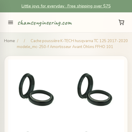
Little joys for everyday · Free shipping over $75
shamsengineering.com
Home
/
/
Cache poussière K-TECH husqvarna TC 125 2017-2020
modele_mc-250-f Amortisseur Avant Öhlins FFHO 101