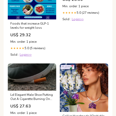
Min. order: 1 piece
5.0 (27 reviews)
★★★★★
Sold :
Login>>
Foods that increase GLP-1
levels for weight loss
US$ 29.32
Min. order: 1 piece
5.0 (5 reviews)
★★★★★
Sold :
Login>>
Ld Elegant Male Shoe Putting
Out A Cigarette Burning On
The Ground - 4K stock video
US$ 27.63
Min. order: 1 piece
Collier Handmade ''Orchidée