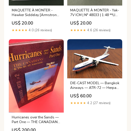
MAQUETTE À MONTER -
MAQUETTE À MONTER - Yak-
Hawker Siddeley [Armstrong-
7V ICM | N° 48033 | 1:48 **LIKE
Whitworth] Argosy C.Mk1
NEW INSIDE UNOPENED**
US$ 20.00
US$ 20.00
RAF Welsh Models | N°
München
PJW44 | 1:144 **LIKE NEW
★★★★★
4.0 (26 reviews)
★★★★★
4.6 (26 reviews)
INSIDE UNOPENED** Witham
Friary, Somerset (UK).
DIE-CAST MODEL — Bangkok
Airways — ATR-72 — Herpa
— 1:500 — WITH ORIGINAL
US$ 60.00
BOX — ayant fait le sacrifice
de leur vie et en connaissant
★★★★★
4.2 (27 reviews)
le prix
Hurricanes over the Sands —
Part One — THE CANADIANS
& The RCAF Americans —
US$ 200.00