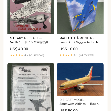
MILITARY AIRCRAFT —
MAQUETTE À MONTER -
No.027 — ドイツ空軍秘密兵器
Saab JA-37 Viggen Airfix | N°
(2) — LUFTWAFFE SECRET
07107 | 1:48 ** pour pièces,
US$ 40.00
US$ 10.00
WEAPONS 2 1st Cavalry
manque un set d'entrée d'air
Division (Airmobile)
** consacrée à l’aviation civile
★★★★★
4.2 (23 reviews)
★★★★★
4.1 (24 reviews)
et militaire.
DIE-CAST MODEL —
Southwest Airlines — Boeing
737-300 — Herpa — 1:500 —
US$ 50.00