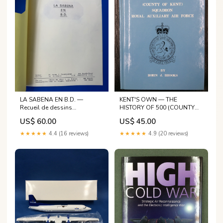
LA SABENA EN B.D. —
KENT'S OWN — THE
Recueil de dessins
HISTORY OF 500 (COUNTY
humoristiques – Jean Lens
OF KENT) SQUADRON
US$ 60.00
US$ 45.00
(circa 1970–1980) — De
ROYAL AUXILIARY AIR
Brouwer
FORCE
★★★★★
4.4 (16 reviews)
★★★★★
4.9 (20 reviews)
autopostr_instagram_53328