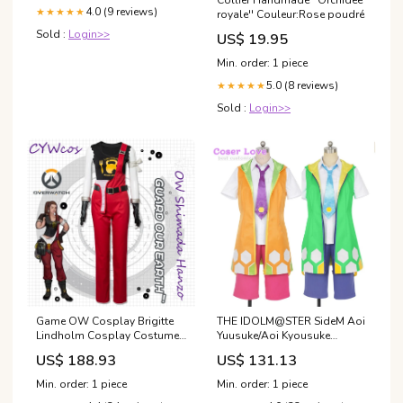
4.0 (9 reviews)
★★★★★
royale'' Couleur:Rose poudré
Sold :
Login>>
US$ 19.95
Min. order: 1 piece
5.0 (8 reviews)
★★★★★
Sold :
Login>>
Game OW Cosplay Brigitte
THE IDOLM@STER SideM Aoi
Lindholm Cosplay Costume
Yuusuke/Aoi Kyousuke
Brigitte Work Uniforms
Cosplay Costume Carnaval
US$ 188.93
US$ 131.13
Christmas Costumes Full
Halloween Christmas
Sets Shirt+Pants+Belt+Gloves
Costume Size:S
Min. order: 1 piece
Min. order: 1 piece
Size:M