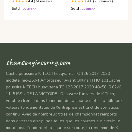
4.4 (24 reviews)
4.0 (23 reviews)
★★★★★
★★★★★
Sold :
Login>>
Sold :
Login>>
shamsengineering.com
Cache poussière K-TECH husqvarna TC 125 2017-2020
modele_mc-250-f Amortisseur Avant Öhlins FFHO 101Cache
poussire K TECH husqvarna TC 125 2017 2020 48x58. 5 62x6
11. 5 ISSU DE LA VICTOIRE : Dcouvrez l'univers de K Tech,
vritable rfrence dans le monde de la course moto. La fidlit aux
valeurs fondamentales de l'entreprise est la cl de son succs
continu. Avec de nombreux titres de championnat remports
dans diverses disciplines telles que les courses sur circuit, le
motocross, l'enduro et la course sur route, la renomme de K