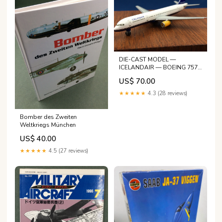
DIE-CAST MODEL —
ICELANDAIR — BOEING 757-
200 — HERPA — 1:500 —
US$ 70.00
WITH ORIGINAL BOX —
Editor
★★★★★
4.3 (28 reviews)
Bomber des Zweiten
Weltkriegs München
US$ 40.00
★★★★★
4.5 (27 reviews)