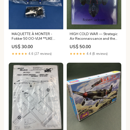
MAQUETTE À MONTER -
HIGH COLD WAR — Strategic
Fokker 50 OO-VLM **LIKE
Air Reconnaissance and the
NEW INSIDE UNOPENED**
Electronic Intelligence War
US$ 30.00
US$ 50.00
see list here below
Headquarters
★★★★★
4.6 (27 reviews)
★★★★★
4.4 (8 reviews)