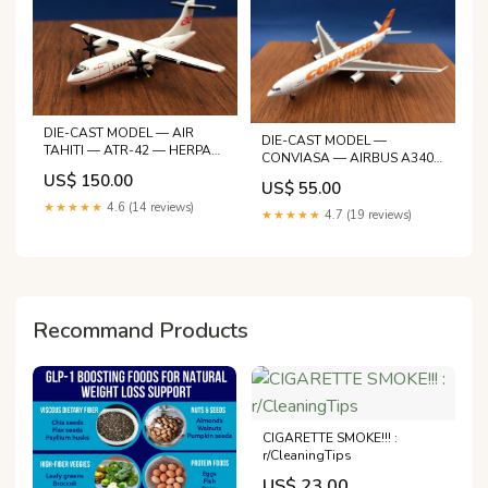
DIE-CAST MODEL — AIR
DIE-CAST MODEL —
TAHITI — ATR-42 — HERPA
CONVIASA — AIRBUS A340-
— 1:500 — WITH ORIGINAL
200 — HERPA — 1/500 —
US$ 150.00
BOX — from tragic early
US$ 55.00
WITH ORIGINAL BOX —
attempts to the historic
★★★★★
4.6 (14 reviews)
including many aircraft; the
★★★★★
4.7 (19 reviews)
supersonic flights of Chuck
Bell P-39 Airacobra takes a
Yeager and beyond.
special place among them.
[...] With unpublished
photographics.
Recommand Products
CIGARETTE SMOKE!!! :
r/CleaningTips
US$ 23.00