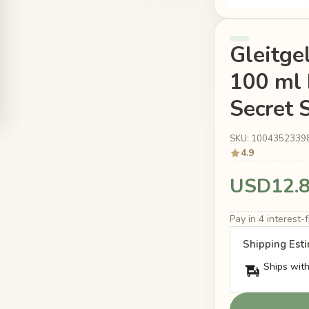
Gleitge
100 ml 
Secret 
SKU: 1004352339
4.9
USD12.
Pay in 4 interest
Shipping Est
Ships with