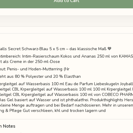
Add to Cart
alls Secret Schwarz-Blau 5 x 5 cm – das klassische Maß 💙
 Intimbereich: Intim-Rasierschaum Kokos und Ananas 250 ml von KAM
 als Creme in der 250-ml-Dose
ut: Penis- und Hoden-Mutterring (Nr
teht aus 80 % Polyester und 20 % Elasthan
ergleitgel auf Wasserbasis 100 ml Eau de Parfum Liebeskugeln Joybal
itgel CBL Krpergleitgel auf Wasserbasis 100 ml 100 ml Krpergleitgel B
leitgel CBL Krpergleitgel auf Wasserbasis 100 ml von COBECO PHARMA
as Gel basiert auf Wasser und ist phthalatfrei. Produkthighlights Hers
leine Menge auftragen und bei Bedarf nachdosieren. Mehr in unserem 
ng & Pflege Gut verschlieen, khl und trocken lagern und
n Notes