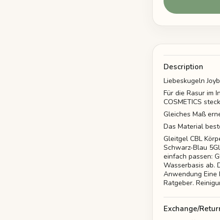
Description
Liebeskugeln Joyb
Für die Rasur im
COSMETICS steckt
Gleiches Maß erne
Das Material bes
Gleitgel CBL Körp
Schwarz-Blau 5Gle
einfach passen: G
Wasserbasis ab. D
Anwendung Eine k
Ratgeber. Reinigu
Exchange/Retur