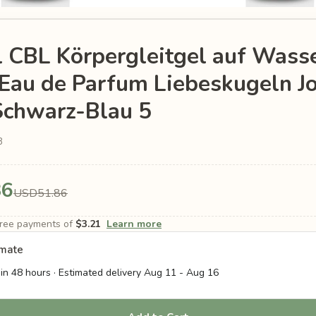
l CBL Körpergleitgel auf Wass
Eau de Parfum Liebeskugeln Jo
Schwarz-Blau 5
8
86
USD51.86
-free payments of
$3.21
Learn more
imate
in 48 hours · Estimated delivery
Aug 11
-
Aug 16