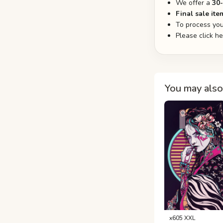
We offer a
30
Final sale ite
To process you
Please click h
You may also 
x605 XXL