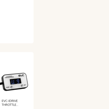
Format:XXXL -
200 X 110 CM
EVC-IDRIVE
THROTTLE
CONTROLLER