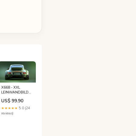
X668 - XXL
LEINWANDBILDER
-
US$ 99.90
LEINWANDDRUCK
MIT
★★★★★
5.0 (24
HOLZRAHMEN -
reviews)
Porsche grün
Sportwagen
AutoLiebhaber
LuxusAutos
PorscheLiebhaber