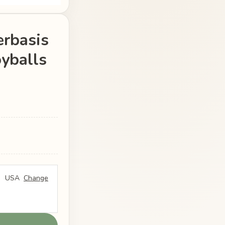
erbasis
yballs
USA
Change