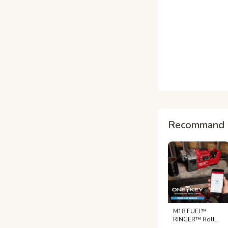
Recommand 
M18 FUEL™
RINGER™ Roll
Groover for 2” –