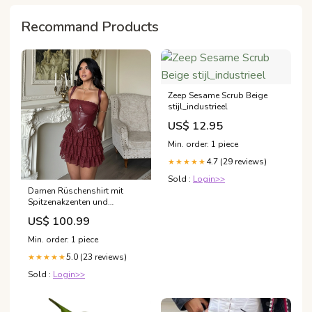
Recommand Products
Zeep Sesame Scrub Beige
stijl_industrieel
US$ 12.95
Min. order: 1 piece
4.7 (29 reviews)
★★★★★
Sold :
Login>>
Damen Rüschenshirt mit
Spitzenakzenten und
Corsagen-Look Echo Archiv
US$ 100.99
Farbe:Unbestimmte
Min. order: 1 piece
5.0 (23 reviews)
★★★★★
Sold :
Login>>