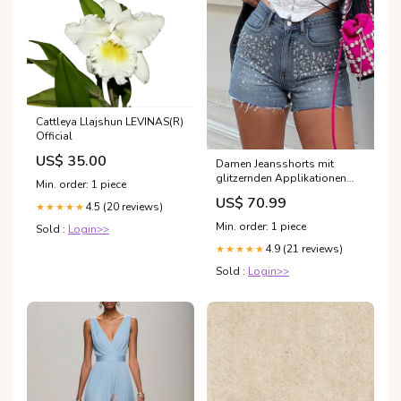
Cattleya Llajshun LEVINAS(R)
Official
US$ 35.00
Damen Jeansshorts mit
glitzernden Applikationen
Min. order: 1 piece
und fransigem Saum Echo
US$ 70.99
Archiv Farbe:Blau
4.5 (20 reviews)
★★★★★
Min. order: 1 piece
Sold :
Login>>
4.9 (21 reviews)
★★★★★
Sold :
Login>>