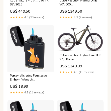
Cube Nature Pro Allroad TR
Cube Reaction Hybrid ONE
SSV2025
WA 600
Farbe:ORCHID'N'MINT
US$ 449.50
US$ 1349.50
★★★★★
4.8 (30 reviews)
★★★★★
4.2 (7 reviews)
Cube Reaction Hybrid Pro 800
27,5 Körbe
US$ 1349.99
★★★★★
4.1 (11 reviews)
Personalisiertes Feuerzeug
Einhorn Wunsch
Farbe:Schwarz
US$ 18.99
★★★★★
4.1 (18 reviews)