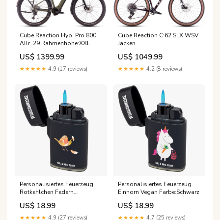
Cube Reaction Hyb. Pro 800
Cube Reaction C:62 SLX WSV
Allr. 29 Rahmenhöhe:XXL
Jacken
US$ 1399.99
US$ 1049.99
★★★★★
4.9 (17 reviews)
★★★★★
4.2 (8 reviews)
Personalisiertes Feuerzeug
Personalisiertes Feuerzeug
Rotkehlchen Federn
Einhorn Vegan Farbe:Schwarz
Fachärztin für Radiologie mit
US$ 18.99
US$ 18.99
Herz
★★★★★
4.9 (27 reviews)
★★★★★
4.7 (25 reviews)