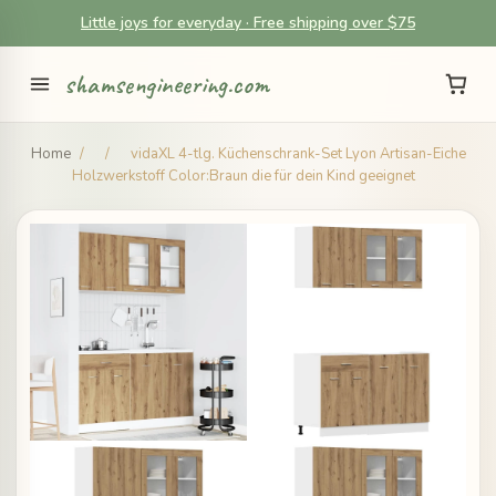
Little joys for everyday · Free shipping over $75
shamsengineering.com
Home
/
/
vidaXL 4-tlg. Küchenschrank-Set Lyon Artisan-Eiche
Holzwerkstoff Color:Braun die für dein Kind geeignet