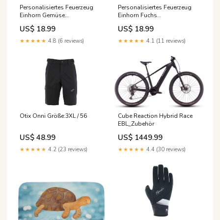
Personalisiertes Feuerzeug
Personalisiertes Feuerzeug
Einhorn Gemüse
Einhorn Fuchs
Farbe:Schwarz
Touristikkaufmann mit Herz
US$ 18.99
US$ 18.99
★★★★★
4.8 (6 reviews)
★★★★★
4.1 (11 reviews)
Otix Onni Größe:3XL / 56
Cube Reaction Hybrid Race
EBL_Zubehör
US$ 48.99
US$ 1449.99
★★★★★
4.2 (23 reviews)
★★★★★
4.4 (30 reviews)