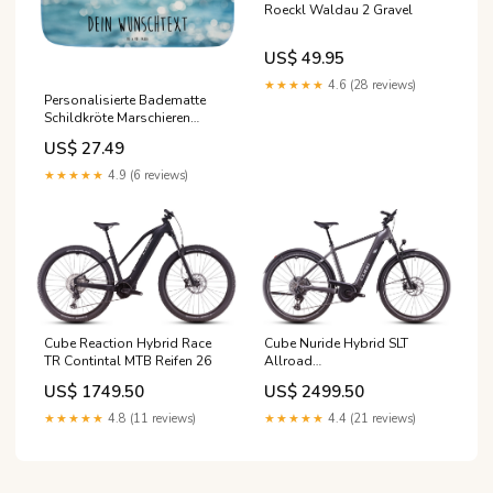
Roeckl Waldau 2 Gravel
US$ 49.95
★★★★★
4.6 (28 reviews)
Personalisierte Badematte
Schildkröte Marschieren
Anästhesistin aus
US$ 27.49
Leidenschaft
★★★★★
4.9 (6 reviews)
Cube Reaction Hybrid Race
Cube Nuride Hybrid SLT
TR Contintal MTB Reifen 26
Allroad
Farbe:GRAPHITE'N'FOSSIL
US$ 1749.50
US$ 2499.50
★★★★★
4.8 (11 reviews)
★★★★★
4.4 (21 reviews)