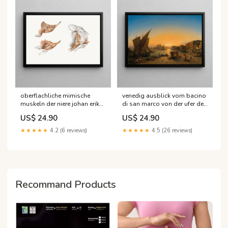
oberflachliche mimische
venedig ausblick vom bacino
muskeln der niere johan erik
di san marco von der ufer der
vesti boas Ostende
schiavoni mit dem palaist
US$ 24.90
US$ 24.90
des dogen rechts santa maria
della salute hintergrund
★★★★★
4.2 (6 reviews)
★★★★★
4.5 (26 reviews)
ludwig mecklenburg Reste
UK
Recommand Products