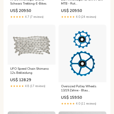
Schwarz Trekking-E-Bikes
MTB - Rot
Ausführung:Coated
US$ 209.50
US$ 209.50
★★★★★
4.7 (7 reviews)
★★★★★
4.0 (24 reviews)
UFO Speed Chain Shimano
12s Bekleidung
US$ 128.29
Oversized Pulley Wheels
★★★★★
4.8 (17 reviews)
13/19 Zähne - Blau
Fahrradbeleuchtung mit Akku
US$ 159.50
★★★★★
4.0 (11 reviews)