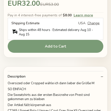
EUR32.00
EUR53.00
Pay in 4 interest-free payments of
$8.00
Learn more
Shipping Estimate
USA
Change
Ships within 48 hours · Estimated delivery
Aug 10
-
Aug 15
Add to Cart
Description
Oversized oder Cropped wähle ich dann lieber die Größe M
SO EINFACH
Die Sweatshirts aus der ersten Basicreihe von Prest sind
gekommen um zu bleiben
Der Artikel fällt körpernah aus
CT365 | Signet Polo | Unisex | Cool Grey Size:XS Oversized oder