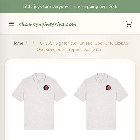
Little joys for everyday · Free shipping over $75
shamsengineering.com
Home
/
/
CT365 | Signet Polo | Unisex | Cool Grey Size:XS
Oversized oder Cropped wähle ich