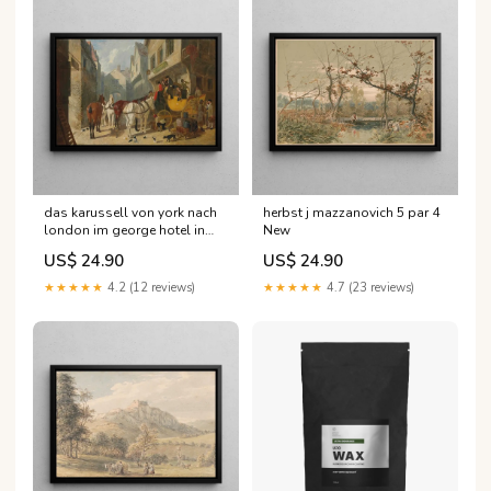
das karussell von york nach
herbst j mazzanovich 5 par 4
london im george hotel in
New
stamford john frederick
US$ 24.90
US$ 24.90
herring alt Francfort
★★★★★
4.2 (12 reviews)
★★★★★
4.7 (23 reviews)