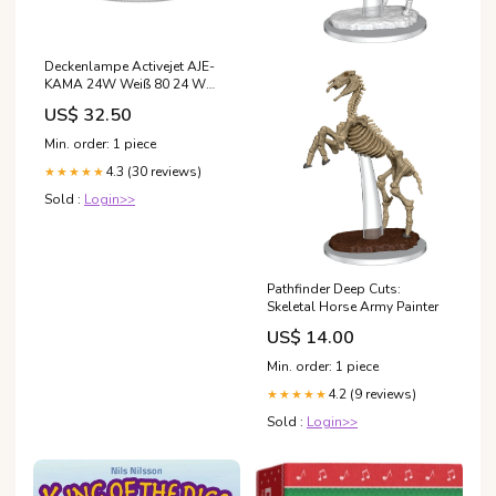
Deckenlampe Activejet AJE-
KAMA 24W Weiß 80 24 W
(4000 K) G9 Skin
US$ 32.50
Min. order: 1 piece
4.3 (30 reviews)
★★★★★
Sold :
Login>>
Pathfinder Deep Cuts:
Skeletal Horse Army Painter
US$ 14.00
Min. order: 1 piece
4.2 (9 reviews)
★★★★★
Sold :
Login>>