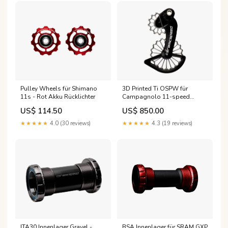
Pulley Wheels für Shimano
3D Printed Ti OSPW für
11s - Rot Akku Rücklichter
Campagnolo 11-speed
Mechanical & EPS - Titanium
US$ 114.50
US$ 850.00
Moto-Ellenbogenprotektoren
★★★★★
4.0 (30 reviews)
★★★★★
4.3 (19 reviews)
ITA30 Innenlager Gravel -
BSA Innenlager für SRAM GXP