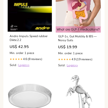
Andro Impuls Speed rubber
GLP-1s, Gut Motility & IBS —
Dikte:2.2
Noisy Guts
US$ 42.95
US$ 19.99
Min. order: 1 piece
Min. order: 1 piece
4.6 (8 reviews)
4.9 (19 reviews)
★★★★★
★★★★★
Sold :
Login>>
Sold :
Login>>